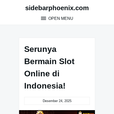
S
sidebarphoenix.com
k
i
OPEN MENU
p
t
o
c
o
Serunya
n
t
Bermain Slot
e
n
Online di
t
Indonesia!
Desember 24, 2025