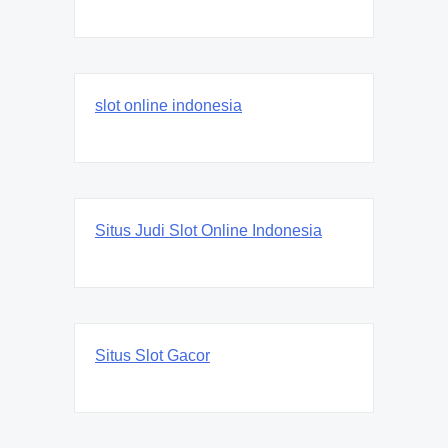
slot online indonesia
Situs Judi Slot Online Indonesia
Situs Slot Gacor