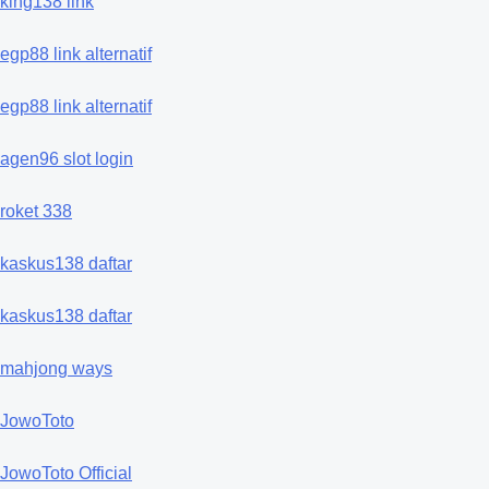
king138 link
egp88 link alternatif
egp88 link alternatif
agen96 slot login
roket 338
kaskus138 daftar
kaskus138 daftar
mahjong ways
JowoToto
JowoToto Official