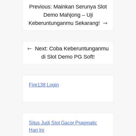
N
Previous:
Mainkan Serunya Slot
a
Demo Mahjong – Uji
Keberuntunganmu Sekarang!
v
i
g
Next:
Coba Keberuntunganmu
di Slot Demo PG Soft!
a
s
i
Fire138 Login
p
o
s
Situs Judi Slot Gacor Pragmatic
Hari Ini