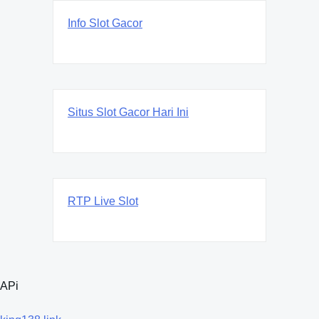
Info Slot Gacor
Situs Slot Gacor Hari Ini
RTP Live Slot
APi