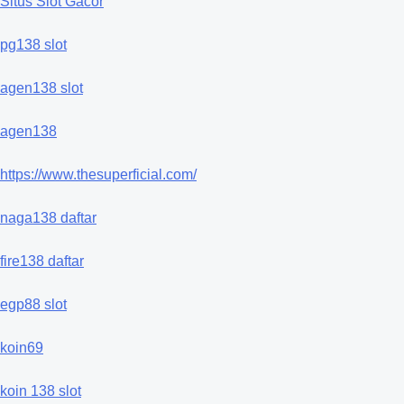
Situs Slot Gacor
pg138 slot
agen138 slot
agen138
https://www.thesuperficial.com/
naga138 daftar
fire138 daftar
egp88 slot
koin69
koin 138 slot