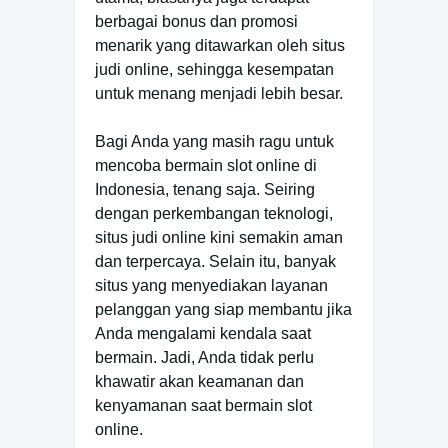
berbagai bonus dan promosi
menarik yang ditawarkan oleh situs
judi online, sehingga kesempatan
untuk menang menjadi lebih besar.
Bagi Anda yang masih ragu untuk
mencoba bermain slot online di
Indonesia, tenang saja. Seiring
dengan perkembangan teknologi,
situs judi online kini semakin aman
dan terpercaya. Selain itu, banyak
situs yang menyediakan layanan
pelanggan yang siap membantu jika
Anda mengalami kendala saat
bermain. Jadi, Anda tidak perlu
khawatir akan keamanan dan
kenyamanan saat bermain slot
online.