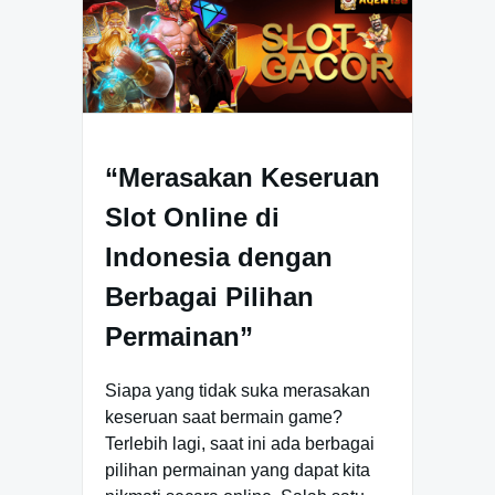
“Merasakan Keseruan
Slot Online di
Indonesia dengan
Berbagai Pilihan
Permainan”
Siapa yang tidak suka merasakan
keseruan saat bermain game?
Terlebih lagi, saat ini ada berbagai
pilihan permainan yang dapat kita