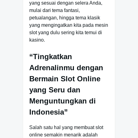
yang sesuai dengan selera Anda,
mulai dari tema fantasi,
petualangan, hingga tema klasik
yang mengingatkan kita pada mesin
slot yang dulu sering kita temui di
kasino.
“Tingkatkan
Adrenalinmu dengan
Bermain Slot Online
yang Seru dan
Menguntungkan di
Indonesia”
Salah satu hal yang membuat slot
online semakin menarik adalah