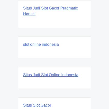
s
Situs Judi Slot Gacor Pragmatic
Hari Ini
slot online indonesia
Situs Judi Slot Online Indonesia
Situs Slot Gacor