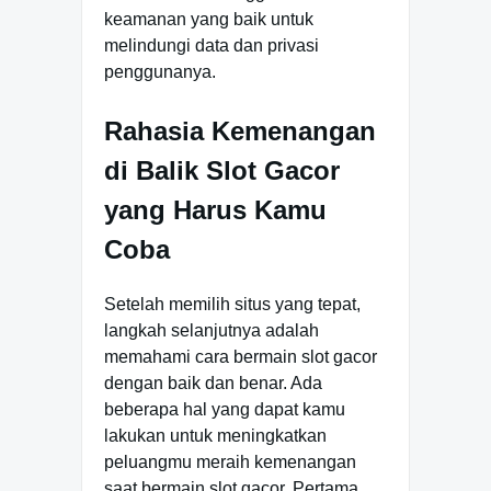
keamanan yang baik untuk
melindungi data dan privasi
penggunanya.
Rahasia Kemenangan
di Balik Slot Gacor
yang Harus Kamu
Coba
Setelah memilih situs yang tepat,
langkah selanjutnya adalah
memahami cara bermain slot gacor
dengan baik dan benar. Ada
beberapa hal yang dapat kamu
lakukan untuk meningkatkan
peluangmu meraih kemenangan
saat bermain slot gacor. Pertama,