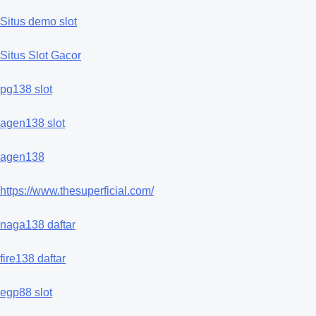
Situs demo slot
Situs Slot Gacor
pg138 slot
agen138 slot
agen138
https://www.thesuperficial.com/
naga138 daftar
fire138 daftar
egp88 slot