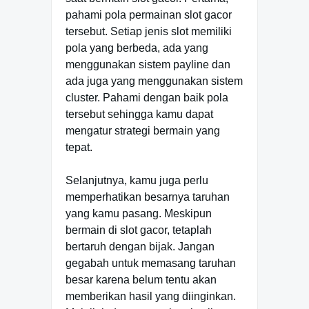
pahami pola permainan slot gacor
tersebut. Setiap jenis slot memiliki
pola yang berbeda, ada yang
menggunakan sistem payline dan
ada juga yang menggunakan sistem
cluster. Pahami dengan baik pola
tersebut sehingga kamu dapat
mengatur strategi bermain yang
tepat.
Selanjutnya, kamu juga perlu
memperhatikan besarnya taruhan
yang kamu pasang. Meskipun
bermain di slot gacor, tetaplah
bertaruh dengan bijak. Jangan
gegabah untuk memasang taruhan
besar karena belum tentu akan
memberikan hasil yang diinginkan.