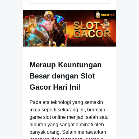
Meraup Keuntungan
Besar dengan Slot
Gacor Hari Ini!
Pada era teknologi yang semakin
maju seperti sekarang ini, bermain
game slot online menjadi salah satu
hiburan yang sangat diminati oleh
banyak orang. Selain menawarkan