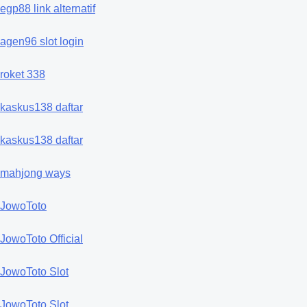
egp88 link alternatif
agen96 slot login
roket 338
kaskus138 daftar
kaskus138 daftar
mahjong ways
JowoToto
JowoToto Official
JowoToto Slot
JowoToto Slot