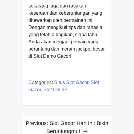
sekarang juga dan rasakan
keseruan dan keberuntungan yang
ditawarkan oleh permainan ini.
Dengan mengikuti tips dan rahasia
yang telah dibagikan, siapa tahu
Anda akan menjadi pemain yang
beruntung dan meraih jackpot besar
di Slot Demo Gacor!
Categories:
Situs Slot Gacor
,
Slot
Gacor
,
Slot Online
N
Previous:
Slot Gacor Hari Ini: Bikin
a
Beruntungmu!