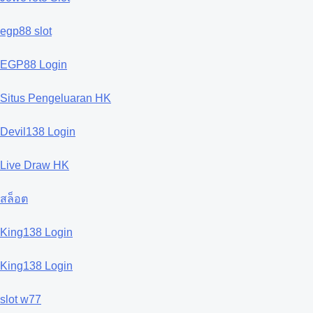
egp88 slot
EGP88 Login
Situs Pengeluaran HK
Devil138 Login
Live Draw HK
สล็อต
King138 Login
King138 Login
slot w77