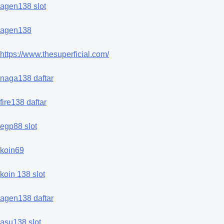
agen138 slot
agen138
https://www.thesuperficial.com/
naga138 daftar
fire138 daftar
egp88 slot
koin69
koin 138 slot
agen138 daftar
asu138 slot