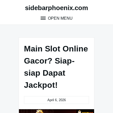
S
sidebarphoenix.com
k
i
OPEN MENU
p
t
o
c
o
Main Slot Online
n
t
Gacor? Siap-
e
n
siap Dapat
t
Jackpot!
April 6, 2026