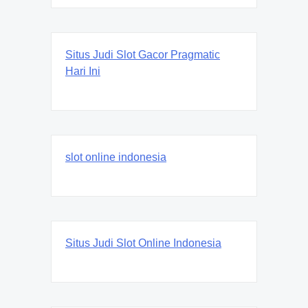
o
s
Situs Judi Slot Gacor Pragmatic
Hari Ini
slot online indonesia
Situs Judi Slot Online Indonesia