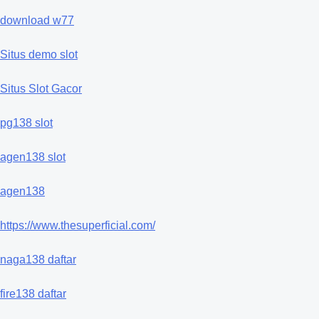
download w77
Situs demo slot
Situs Slot Gacor
pg138 slot
agen138 slot
agen138
https://www.thesuperficial.com/
naga138 daftar
fire138 daftar