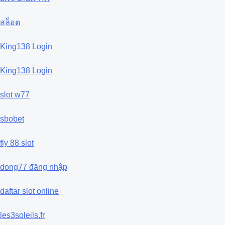
สล็อต
King138 Login
King138 Login
slot w77
sbobet
fly 88 slot
dong77 đăng nhập
daftar slot online
les3soleils.fr