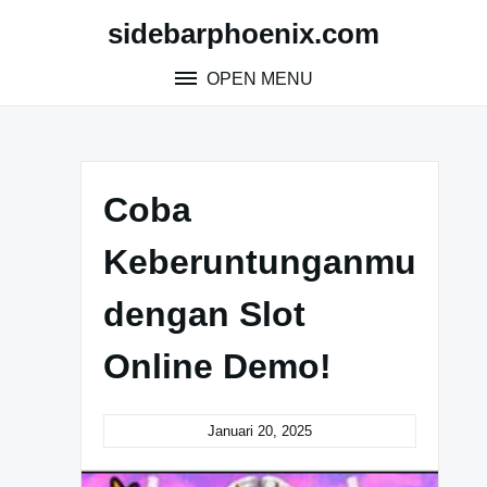
S
sidebarphoenix.com
k
i
OPEN MENU
p
t
o
c
o
Coba
n
t
Keberuntunganmu
e
n
dengan Slot
t
Online Demo!
Januari 20, 2025