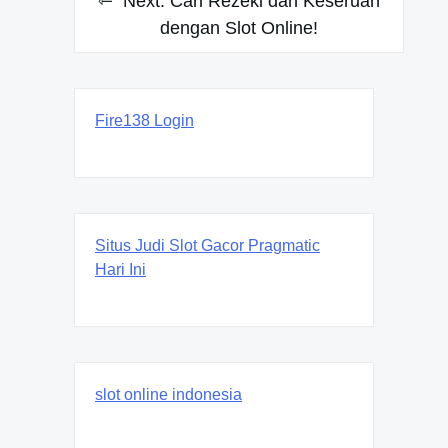
Next:
Cari Rezeki dan Keseruan
g
dengan Slot Online!
a
s
Fire138 Login
i
p
o
s
Situs Judi Slot Gacor Pragmatic
Hari Ini
slot online indonesia