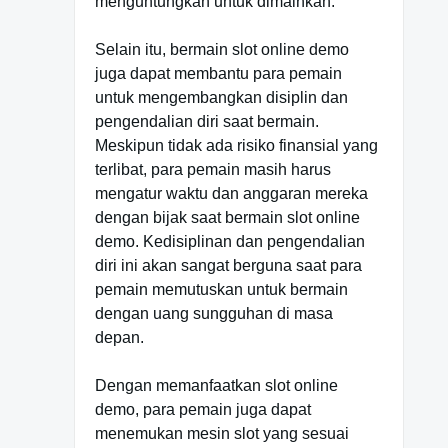
menguntungkan untuk dimainkan.
Selain itu, bermain slot online demo
juga dapat membantu para pemain
untuk mengembangkan disiplin dan
pengendalian diri saat bermain.
Meskipun tidak ada risiko finansial yang
terlibat, para pemain masih harus
mengatur waktu dan anggaran mereka
dengan bijak saat bermain slot online
demo. Kedisiplinan dan pengendalian
diri ini akan sangat berguna saat para
pemain memutuskan untuk bermain
dengan uang sungguhan di masa
depan.
Dengan memanfaatkan slot online
demo, para pemain juga dapat
menemukan mesin slot yang sesuai